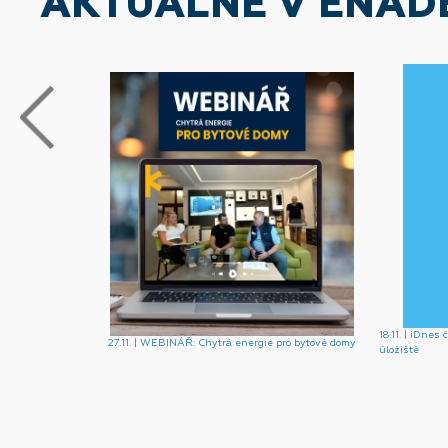
AKTUÁLNE V ENAD
18.11. | iDnes
27.11. | WEBINÁŘ: Chytrá energie pro bytové domy
úložiště