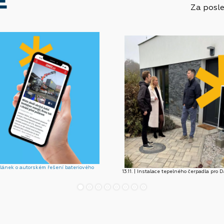
E
Za posle
 článek o autorském řešení bateriového
13.11. | Instalace tepelného čerpadla pro 