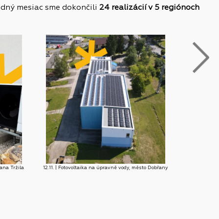
dný mesiac sme dokončili
24 realizácií v 5 regiónoch
11.1
Dana Tržila
12.11. | Fotovoltaika na úpravně vody, město Dobřany