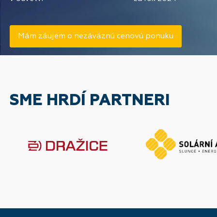
Mám záujem o nezáväznú cenovú ponuku
SME HRDÍ PARTNERI