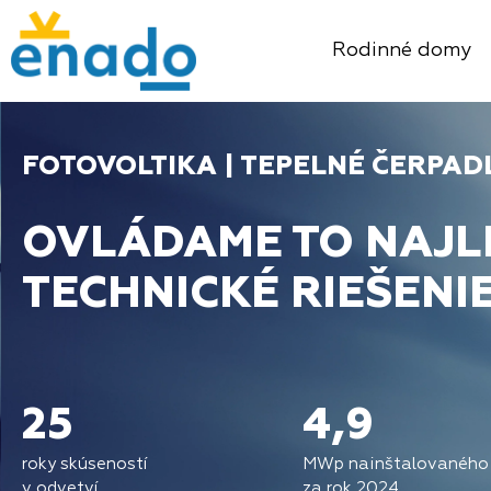
Rodinné domy
FOTOVOLTIKA | TEPELNÉ ČERPAD
OVLÁDAME TO NAJL
TECHNICKÉ RIEŠENI
25
4,9
roky skúseností
MWp nainštalovaného
v odvetví
za rok 2024