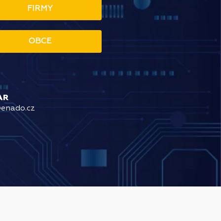
FIRMY
OBCE
AR
@enado.cz