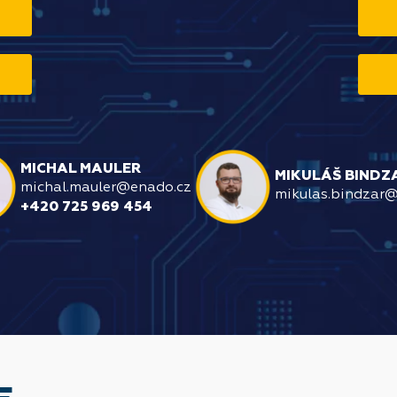
MICHAL MAULER
MIKULÁŠ BINDZ
michal.mauler@enado.cz
mikulas.bindzar
+420 725 969 454