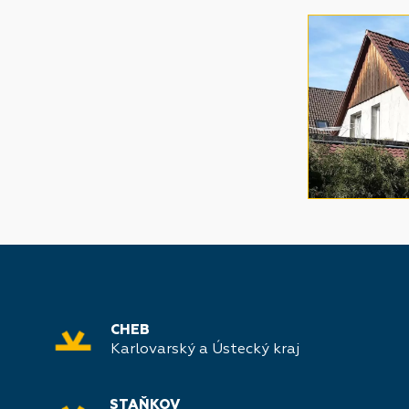
CHEB
Karlovarský a Ústecký kraj
STAŇKOV