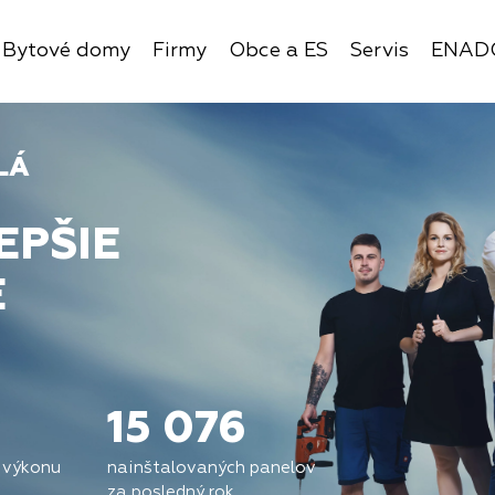
Bytové domy
Firmy
Obce a ES
Servis
ENAD
LÁ
EPŠIE
E
15 076
 výkonu
nainštalovaných panelov
za posledný rok