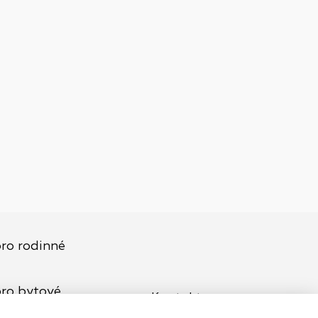
ro rodinné
pro bytové
Kontakt