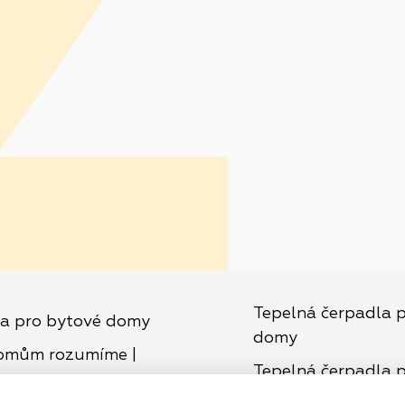
Tepelná čerpadla p
ka pro bytové domy
domy
omům rozumíme |
Tepelná čerpadla 
domy