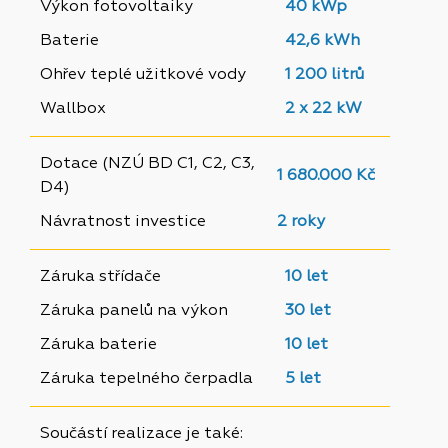
Výkon fotovoltaiky
40 kWp
Baterie
42,6 kWh
Ohřev teplé užitkové vody
1 200 litrů
Wallbox
2 x 22 kW
Dotace (NZÚ BD C1, C2, C3,
1 680.000 Kč
D4)
Návratnost investice
2 roky
Záruka střídače
10 let
Záruka panelů na výkon
30 let
Záruka baterie
10 let
Záruka tepelného čerpadla
5 let
Součástí realizace je také: