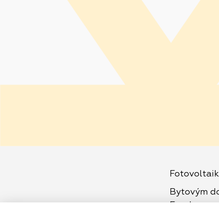
Fotovoltai
Bytovým d
Enado