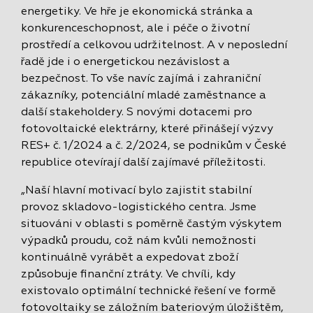
energetiky. Ve hře je ekonomická stránka a
konkurenceschopnost, ale i péče o životní
prostředí a celkovou udržitelnost. A v neposlední
řadě jde i o energetickou nezávislost a
bezpečnost. To vše navíc zajímá i zahraniční
zákazníky, potenciální mladé zaměstnance a
další stakeholdery. S novými dotacemi pro
fotovoltaické elektrárny, které přinášejí výzvy
RES+ č. 1/2024 a č. 2/2024, se podnikům v České
republice otevírají další zajímavé příležitosti.
„Naší hlavní motivací bylo zajistit stabilní
provoz skladovo-logistického centra. Jsme
situováni v oblasti s poměrně častým výskytem
výpadků proudu, což nám kvůli nemožnosti
kontinuálně vyrábět a expedovat zboží
způsobuje finanční ztráty. Ve chvíli, kdy
existovalo optimální technické řešení ve formě
fotovoltaiky se záložním bateriovým úložištěm,